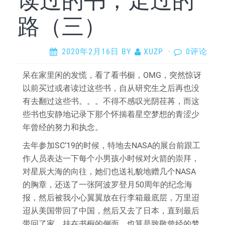
路（三）
2020年2月16日
BY
XUZP
·
0评论
呆在家里闲的发慌，看了看书橱，OMG，突然惊讶
以前买过或者读过这些书，自从研究生之后再也没
有去翻过这些书。。。不得不感叹光阴荏苒，而这
些书也安静地记录下那个怀揣着星空梦想的青涩少
年曾经的努力和执念。
去年参加SC’19的时候，特地去NASA的展台前跟工
作人员表达一下每个小男孩小时候对火箭的崇拜，
对星辰大海的向往，她们也送礼貌地赠几个NASA
的胸章，还送了一张阿波罗登月50周年的纪念海
报，然后被我小心翼翼放在行李箱最底层，万里迢
迢从美国带回了中国，然后又去了日本，直到最后
带回了家，挂在书橱的侧面，也算是致敬曾经的梦