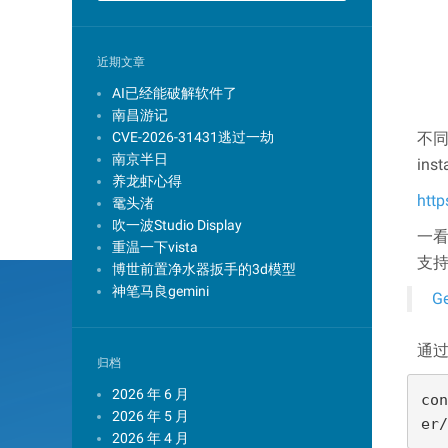
近期文章
AI已经能破解软件了
南昌游记
CVE-2026-31431逃过一劫
不同
南京半日
in
养龙虾心得
http
鼋头渚
吹一波Studio Display
一看
重温一下vista
支持
博世前置净水器扳手的3d模型
神笔马良gemini
Ge
通过
归档
2026 年 6 月
con
2026 年 5 月
er/
2026 年 4 月