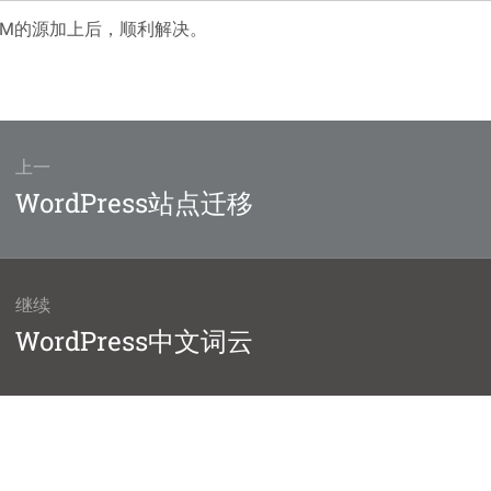
BM的源加上后，顺利解决。
上一
上
WordPress站点迁移
篇
文
章：
继续
下
WordPress中文词云
篇
文
章：