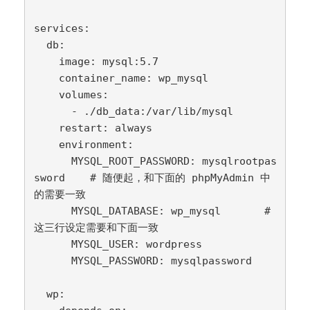
services:

  db:

    image: mysql:5.7

    container_name: wp_mysql

    volumes:

      - ./db_data:/var/lib/mysql

    restart: always

    environment:

      MYSQL_ROOT_PASSWORD: mysqlrootpas
sword    # 随便起，和下面的 phpMyAdmin 中
的需要一致

      MYSQL_DATABASE: wp_mysql       # 
这三行设定需要和下面一致

      MYSQL_USER: wordpress

      MYSQL_PASSWORD: mysqlpassword

  wp:
