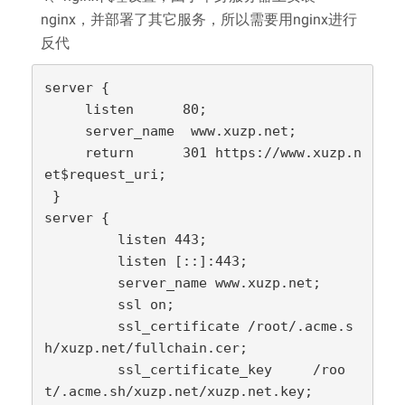
nginx，并部署了其它服务，所以需要用nginx进行
反代
server {

     listen      80;

     server_name  www.xuzp.net;

     return      301 https://www.xuzp.n
et$request_uri;

 }

server {

         listen 443;

         listen [::]:443;

         server_name www.xuzp.net;

         ssl on;

         ssl_certificate /root/.acme.s
h/xuzp.net/fullchain.cer;

         ssl_certificate_key     /roo
t/.acme.sh/xuzp.net/xuzp.net.key;
