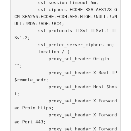
         ssl_session_timeout 5m;

         ssl_ciphers ECDHE-RSA-AES128-G
CM-SHA256:ECDHE:ECDH:AES:HIGH:!NULL:!aN
ULL:!MD5:!ADH:!RC4;

         ssl_protocols TLSv1 TLSv1.1 TL
Sv1.2;

         ssl_prefer_server_ciphers on;

         location / {

             proxy_set_header Origin 
"";

             proxy_set_header X-Real-IP 
$remote_addr;

             proxy_set_header Host $hos
t;

             proxy_set_header X-Forward
ed-Proto https;

             proxy_set_header X-Forward
ed-Port 443;

             proxy_set_header X-Forward