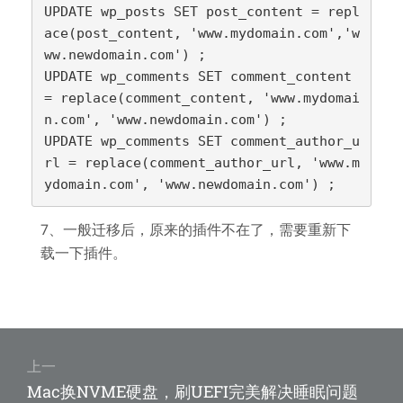
UPDATE wp_posts SET post_content = repl
ace(post_content, 'www.mydomain.com','w
ww.newdomain.com') ;

UPDATE wp_comments SET comment_content 
= replace(comment_content, 'www.mydomai
n.com', 'www.newdomain.com') ;

UPDATE wp_comments SET comment_author_u
rl = replace(comment_author_url, 'www.m
ydomain.com', 'www.newdomain.com') ;
7、一般迁移后，原来的插件不在了，需要重新下
载一下插件。
文
章
上一
上
Mac换NVME硬盘，刷UEFI完美解决睡眠问题