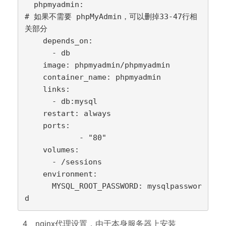
  phpmyadmin:                          
# 如果不需要 phpMyAdmin，可以删掉33-47行相
关部分

    depends_on:

      - db

    image: phpmyadmin/phpmyadmin

    container_name: phpmyadmin

    links:

      - db:mysql

    restart: always

    ports:

            - "80"

    volumes:

      - /sessions

    environment:

      MYSQL_ROOT_PASSWORD: mysqlpasswor
4、nginx代理设置，由于本身服务器上安装