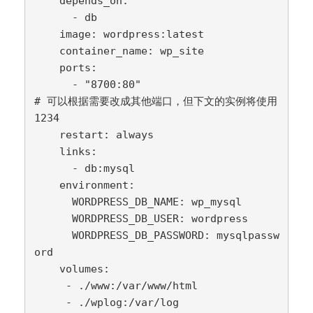
    depends_on:

      - db

    image: wordpress:latest

    container_name: wp_site

    ports:

      - "8700:80"                      
# 可以根据需要改成其他端口，但下文的实例将使用
1234

    restart: always

    links:

      - db:mysql

    environment:

      WORDPRESS_DB_NAME: wp_mysql

      WORDPRESS_DB_USER: wordpress

      WORDPRESS_DB_PASSWORD: mysqlpassw
ord

    volumes:

     - ./www:/var/www/html  

     - ./wplog:/var/log
