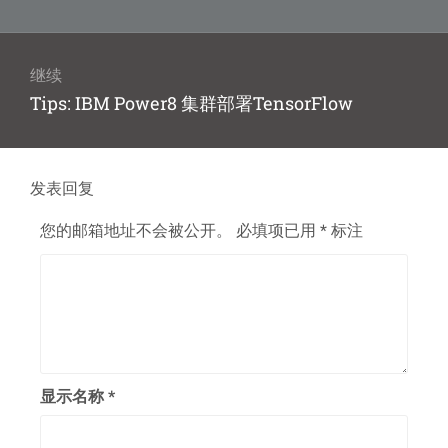
导
篇
航
文
章：
继续
下
Tips: IBM Power8 集群部署TensorFlow
篇
文
章：
发表回复
您的邮箱地址不会被公开。
必填项已用
*
标注
显示名称
*