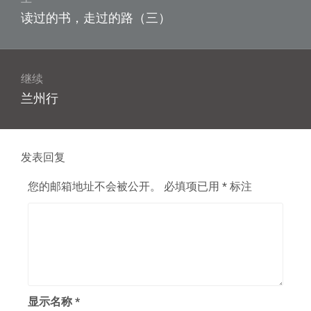
章
上
读过的书，走过的路（三）
导
篇
航
文
章：
继续
下
兰州行
篇
文
章：
发表回复
您的邮箱地址不会被公开。
必填项已用
*
标注
显示名称
*