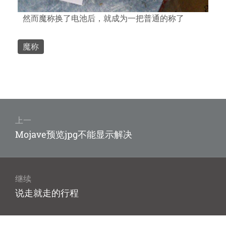
然而魔称换了电池后，就成为一把普通的称了
魔称
文
章
上一
上
Mojave预览jpg不能显示解决
导
篇
航
文
章：
继续
下
说走就走的行程
篇
文