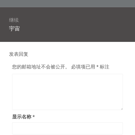
篇
航
文
章：
继续
下
宇宙
篇
文
章：
发表回复
您的邮箱地址不会被公开。
必填项已用
*
标注
显示名称
*