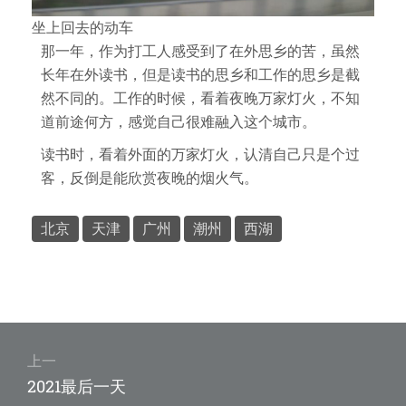
坐上回去的动车
那一年，作为打工人感受到了在外思乡的苦，虽然
长年在外读书，但是读书的思乡和工作的思乡是截
然不同的。工作的时候，看着夜晚万家灯火，不知
道前途何方，感觉自己很难融入这个城市。
读书时，看着外面的万家灯火，认清自己只是个过
客，反倒是能欣赏夜晚的烟火气。
北京
天津
广州
潮州
西湖
文
章
上一
上
2021最后一天
导