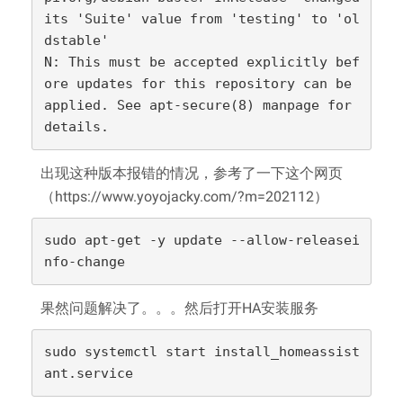
its 'Suite' value from 'testing' to 'ol
dstable'

N: This must be accepted explicitly bef
ore updates for this repository can be 
applied. See apt-secure(8) manpage for 
details.
出现这种版本报错的情况，参考了一下这个网页
（https://www.yoyojacky.com/?m=202112）
sudo apt-get -y update --allow-releasei
nfo-change
果然问题解决了。。。然后打开HA安装服务
sudo systemctl start install_homeassist
ant.service 