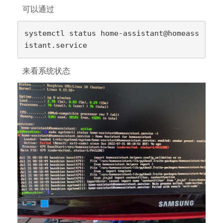
可以通过
systemctl status home-assistant@homeass
istant.service
来看系统状态