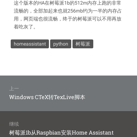
这个版本的HA在树莓派1b的512m内存上跑的非常
流畅的，全部加起来也就256mb约为一半的内存占
用，网页端也很流畅，终于的树莓派可以不用再放
着吃灰了。
homeassistant
python
树莓派
文
章
上一
上
Windows CTeX转TexLive脚本
导
篇
航
文
章：
继续
下
树莓派1b从Raspbian安装Home Assistant