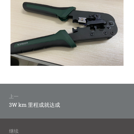
文
章
上一
上
3W km 里程成就达成
导
篇
航
文
章：
继续