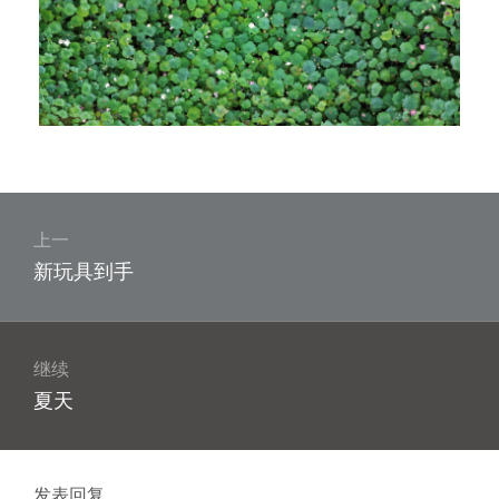
文
章
上一
上
新玩具到手
导
篇
航
文
章：
继续
下
夏天
篇
文
章：
发表回复