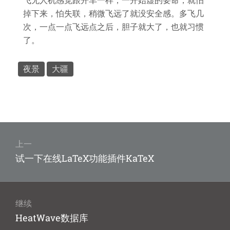
飞无人机感觉跟开车一样，一开始虚的要命，就怕
掉下来，怕失联，稍微飞远了就没安全感。多飞几
次，一点一点飞远点之后，胆子就大了，也就习惯
了。
夜景
大疆
文
章
上一
上
试一下在线LaTeX功能插件KaTeX
导
篇
航
文
章：
继续
下
HeatWave数据库
篇