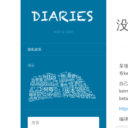
没
DUST & LIGHT
隐私政策
某项
词云
有k
自己
ke
be
http
编译