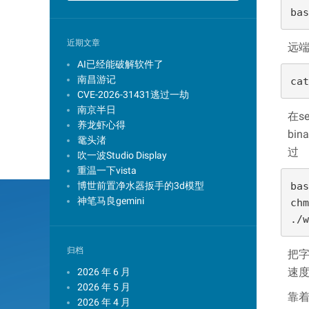
bas
近期文章
远
AI已经能破解软件了
南昌游记
cat
CVE-2026-31431逃过一劫
南京半日
在s
养龙虾心得
bi
鼋头渚
过
吹一波Studio Display
重温一下vista
bas
博世前置净水器扳手的3d模型
神笔马良gemini
chm
./w
归档
把字
速
2026 年 6 月
2026 年 5 月
靠着
2026 年 4 月