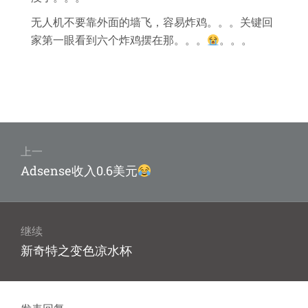
无人机不要靠外面的墙飞，容易炸鸡。。。关键回
家第一眼看到六个炸鸡摆在那。。。
。。。
文
章
上一
上
Adsense收入0.6美元
导
篇
航
文
章：
继续
下
新奇特之变色凉水杯
篇
文
章：