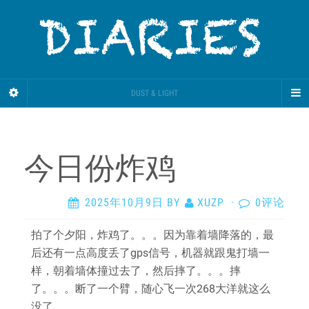
DUST & LIGHT
今日份炸鸡
2025年10月9日
BY
XUZP
·
0评论
拍了个夕阳，炸鸡了。。。因为靠着墙降落的，最
后还有一点高度丢了gps信号，机器就跟鬼打墙一
样，朝着墙体撞过去了，然后摔了。。。摔
了。。。断了一个臂，随心飞一次268大洋就这么
没了。。。