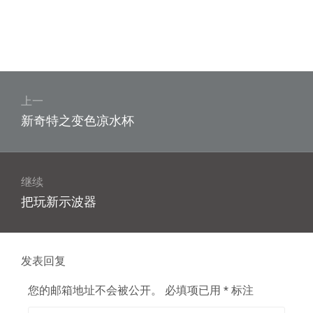
文
章
上一
上
新奇特之变色凉水杯
导
篇
航
文
章：
继续
下
把玩新示波器
篇
文
章：
发表回复
您的邮箱地址不会被公开。
必填项已用
*
标注