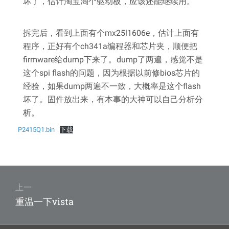
坏了，估计淘宝淘个驱动板，应该还能继续用。
拆完后，看到上面有个mx25l1606e，估计上面有
程序，正好有个ch341a编程器和芯片夹，顺便把
firmware给dump下来了。dump了两遍，感觉不是
这个spi flash的问题，因为根据以前修bios芯片的
经验，如果dump两遍不一致，大概率是这个flash
坏了。固件放出来，有本事的大神可以自己分析分
析。
P2415Q1.bin
下载
文
章
上一
上
重温一下vista
导
篇
文