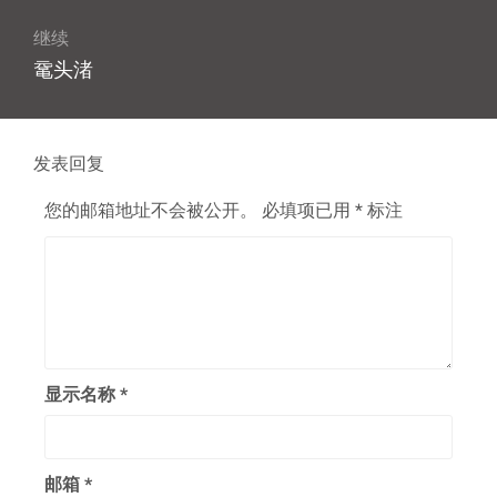
航
章：
继续
下
鼋头渚
篇
文
章：
发表回复
您的邮箱地址不会被公开。
必填项已用
*
标注
显示名称
*
邮箱
*